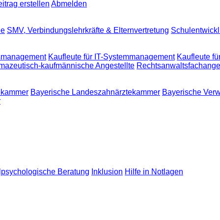
trag erstellen
Abmelden
le
SMV, Verbindungslehrkräfte & Elternvertretung
Schulentwick
ngsmanagement
Kaufleute für IT-Systemmanagement
Kaufleute f
mazeutisch-kaufmännische Angestellte
Rechtsanwaltsfachanges
tekammer
Bayerische Landeszahnärztekammer
Bayerische Verw
r
lpsychologische Beratung
Inklusion
Hilfe in Notlagen