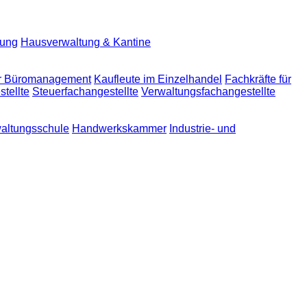
lung
Hausverwaltung & Kantine
ür Büromanagement
Kaufleute im Einzelhandel
Fachkräfte für
tellte
Steuerfachangestellte
Verwaltungsfachangestellte
altungsschule
Handwerkskammer
Industrie- und