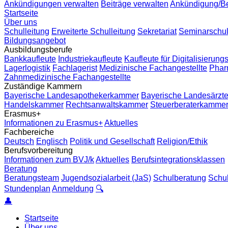
Ankündigungen verwalten
Beiträge verwalten
Ankündigung/Bei
Startseite
Über uns
Schulleitung
Erweiterte Schulleitung
Sekretariat
Seminarschu
Bildungsangebot
Ausbildungsberufe
Bankkaufleute
Industriekaufleute
Kaufleute für Digitalisieru
Lagerlogistik
Fachlagerist
Medizinische Fachangestellte
Phar
Zahnmedizinische Fachangestellte
Zuständige Kammern
Bayerische Landesapothekerkammer
Bayerische Landesärz
Handelskammer
Rechtsanwaltskammer
Steuerberaterkamme
Erasmus+
Informationen zu Erasmus+
Aktuelles
Fachbereiche
Deutsch
Englisch
Politik und Gesellschaft
Religion/Ethik
Berufsvorbereitung
Informationen zum BVJ/k
Aktuelles
Berufsintegrationsklassen
Beratung
Beratungsteam
Jugendsozialarbeit (JaS)
Schulberatung
Schu
Stundenplan
Anmeldung
🔍
👤
Startseite
Über uns