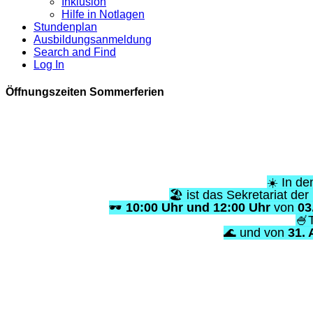
Inklusion
Hilfe in Notlagen
☀️ In den So
Stundenplan
🏖️ ist das Sekretariat der Leo-
Ausbildungsanmeldung
🕶️
10:00 Uhr und 12:00 Uhr
von
03. Aug
Search and Find
🍧Telefo
Log In
🌊 und von
31. Augus
Öffnungszeiten Sommerferien