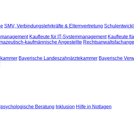
le
SMV, Verbindungslehrkräfte & Elternvertretung
Schulentwick
ngsmanagement
Kaufleute für IT-Systemmanagement
Kaufleute f
mazeutisch-kaufmännische Angestellte
Rechtsanwaltsfachanges
tekammer
Bayerische Landeszahnärztekammer
Bayerische Verw
r
lpsychologische Beratung
Inklusion
Hilfe in Notlagen