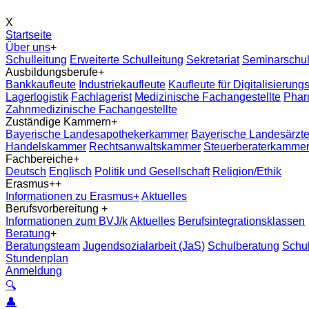
X
Startseite
Über uns
+
Schulleitung
Erweiterte Schulleitung
Sekretariat
Seminarschu
Ausbildungsberufe
+
Bankkaufleute
Industriekaufleute
Kaufleute für Digitalisieru
Lagerlogistik
Fachlagerist
Medizinische Fachangestellte
Phar
Zahnmedizinische Fachangestellte
Zuständige Kammern
+
Bayerische Landesapothekerkammer
Bayerische Landesärz
Handelskammer
Rechtsanwaltskammer
Steuerberaterkamme
Fachbereiche
+
Deutsch
Englisch
Politik und Gesellschaft
Religion/Ethik
Erasmus+
+
Informationen zu Erasmus+
Aktuelles
Berufsvorbereitung
+
Informationen zum BVJ/k
Aktuelles
Berufsintegrationsklassen
Beratung
+
Beratungsteam
Jugendsozialarbeit (JaS)
Schulberatung
Schu
Stundenplan
Anmeldung
🔍
👤