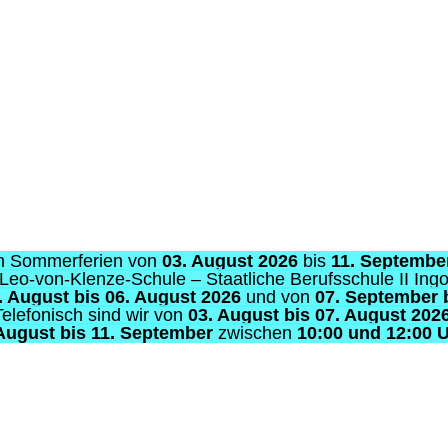
mmerferien von
03. August 2026
bis
11. September 2026
☀️
von-Klenze-Schule – Staatliche Berufsschule II Ingolstadt jewei
ust bis 06. August 2026
und von
07. September bis 11. Se
nisch sind wir von
03. August bis 07. August 2026
🍧
t bis 11. September
zwischen
10:00 und 12:00 Uhr
erreichb