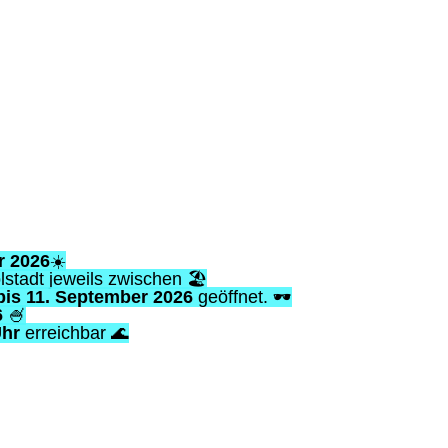
ls zwischen 🏖️
ptember 2026
geöffnet. 🕶️
ar 🌊