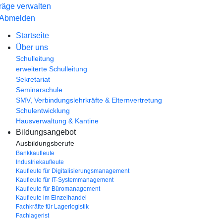
räge verwalten
Abmelden
Startseite
Über uns
Schulleitung
erweiterte Schulleitung
Sekretariat
Seminarschule
SMV, Verbindungslehrkräfte & Elternvertretung
Schulentwicklung
Hausverwaltung & Kantine
Bildungsangebot
Ausbildungsberufe
Bankkaufleute
Industriekaufleute
Kaufleute für Digitalisierungsmanagement
Kaufleute für IT-Systemmanagement
Kaufleute für Büromanagement
Kaufleute im Einzelhandel
Fachkräfte für Lagerlogistik
Fachlagerist